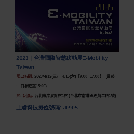
2023
｜台灣國際智慧移動展
E-Mobility
Taiwan
展出時間
:
2023/4/12(
三
)
–
4/15(
六
)
【
9:00- 17:00
】
(
最後
一日參觀至
15:00
)
展出地點
:
台北南港展覽館
1
館
(
台北市南港區經貿二路
1
號
)
上睿科技攤位號碼
: J0905