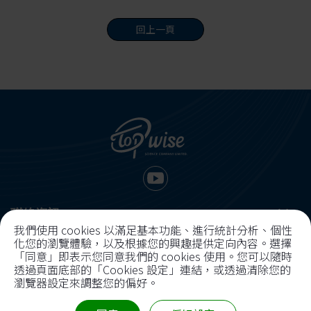
回上一頁
聯絡資訊
我們使用 cookies 以滿足基本功能、進行統計分析、個性
化您的瀏覽體驗，以及根據您的興趣提供定向內容。選擇
07-5567275
07-5567235
「同意」即表示您同意我們的 cookies 使用。您可以隨時
網站資訊
透過頁面底部的「Cookies 設定」連結，或透過清除您的
袁志明 0905566533
袁志明
瀏覽器設定來調整您的偏好。
關於上睿
產品服務
mike@topwise.tw