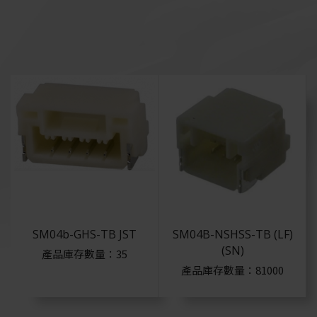
Sumitomo
Harting
Amphenol
C&K
Ket
Jae
St
SM04b-GHS-TB JST
SM04B-NSHSS-TB (LF)
(SN)
Te
產品庫存數量：35
產品庫存數量：81000
Hirose